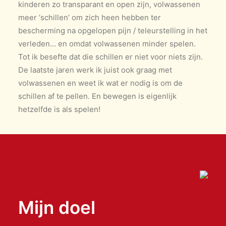
kinderen zo transparant en open zijn, volwassenen
meer ‘schillen’ om zich heen hebben ter
bescherming na opgelopen pijn / teleurstelling in het
verleden… en omdat volwassenen minder spelen.
Tot ik besefte dat die schillen er niet voor niets zijn.
De laatste jaren werk ik juist ook graag met
volwassenen en weet ik wat er nodig is om de
schillen af te pellen. En bewegen is eigenlijk
hetzelfde is als spelen!
Mijn doel